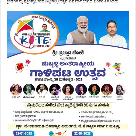
ಕ್ರೀಡೆಗಳನ್ನು ಪ್ರೋತ್ಸಾಹಿಸುವ ನಿಟ್ಟಿನಲ್ಲಿ ಉತ್ಸವ ಏರ್ಪಡಿಸಲಾಗಿದೆ ಎಂದು ತಿಳಿಸಿದರು.