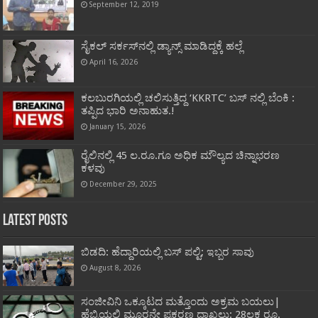
September 12, 2019
ಸೈಕಲ್ ಸರ್ಕಸ್‌ನಲ್ಲಿ ಡ್ಯಾನ್ಸ್ ಮಾಡಿದ್ದಕ್ಕೆ ಹಲ್ಲೆ
April 16, 2026
ಕಲಬುರಗಿಯಲ್ಲಿ ಚಲಿಸುತ್ತಿದ್ದ ‘KKRTC’ ಬಸ್ ನಲ್ಲಿ ಬೆಂಕಿ :
ತಪ್ಪಿದ ಭಾರಿ ಅನಾಹುತ.!
January 15, 2026
ರೈಲಿನಲ್ಲಿ 45 ಲ.ರೂ.ಗೂ ಅಧಿಕ ಮೌಲ್ಯದ ಚಿನ್ನಾಭರಣ
ಕಳವು
December 29, 2025
Latest Posts
ಬಿಡದಿ: ಹೆದ್ದಾರಿಯಲ್ಲಿ ಬಸ್ ಪಲ್ಟಿ; ಇಬ್ಬರ ಸಾವು
August 8, 2026
ಸಂಜೀವಿನಿ ಒಕ್ಕೂಟದ ಮತ್ತೊಂದು ಅಕ್ರಮ ಬಯಲು|
ಹೆಬ್ರಿಯಲ್ಲಿ ಮೂರನೇ ಪ್ರಕರಣ ದಾಖಲು: 28ಲಕ್ಷ ರೂ.