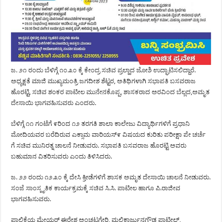
ಜ. ೨೧ ರಂದು ಬೆಳಿಗ್ಗೆ ೧೦.೩೦ ಕ್ಕೆ ಕೇಂದ್ರ ಸಚಿವ ಪ್ರಲ್ಹಾದ ಜೋಶಿ ಉದ್ಘಾಟಿಸಲಿದ್ದಾರೆ.
ಅಧ್ಯಕ್ಷತೆ ಮಾಜಿ ಮುಖ್ಯಮಂತ್ರಿ ಜಗದೀಶ ಶೆಟ್ಟರ, ಅತಿಥಿಗಳಾಗಿ ಸಭಾಪತಿ ಬಸವರಾಜ
ಹೊರಟ್ಟಿ, ಸಚಿವ ಶಂಕರ ಪಾಟೀಲ ಮುನೇನಕೊಪ್ಪ, ಶಾಸಕರಾದ ಅರವಿಂದ ಬೆಲ್ಲದ,ಅಮೃತ
ದೇಸಾಯಿ ಭಾಗವಹಿಸುವರು ಎಂದರು.
ಬೆಳಿಗ್ಗೆ ೧೧ ಗಂಟೆಗೆ ೯ರಿಂದ ೧೨ ತರಗತಿ ಶಾಲಾ ಕಾಲೇಜು ವಿದ್ಯಾರ್ಥಿಗಳಿಗೆ ಪ್ರಧಾನಿ
ಮೋದಿಯವರ ಬರೆದಿರುವ ಎಕ್ಸಾಮ ವಾರಿಯಸ್೯ ವಿಷಯದ ಕುರಿತು ಪರೀಕ್ಷಾ ಪೇ ಚರ್ಚೆ
ಗೆ ಸಚಿವ ಮುನಿರತ್ನ ಚಾಲನೆ ನೀಡುವರು. ಸಭಾಪತಿ ಬಸವರಾಜ ಹೊರಟ್ಟಿ ಅವರು
ಬಹುಮಾನ ವಿತರಿಸುವರು ಎಂದು ತಿಳಿಸಿದರು.
ಜ. ೨೨ ರಂದು ೧೨.೩೦ ಕ್ಕೆ ದೇಸಿ ಕ್ರೀಡೆಗಳಿಗೆ ಶಾಸಕ ಅಮೃತ ದೇಸಾಯಿ ಚಾಲನೆ ನೀಡುವರು.
ಸಂಜೆ ಸಾಂಸ್ಕೃತಿಕ ಕಾರ್ಯಕ್ರಮಕ್ಕೆ ಸಚಿವ ಸಿ.ಸಿ. ಪಾಟೀಲ ಹಾಗೂ ಪಿ.ರಾಜೀವ
ಭಾಗವಹಿಸುವರು.
ಪಾಲಿಕೆಯ ಮೇಯರ್ ಈರೇಶ ಅಂಚಟಗೇರಿ, ಮಲ್ಲಿಕಾರ್ಜುನಗೌಡ ಪಾಟೀಲ್,