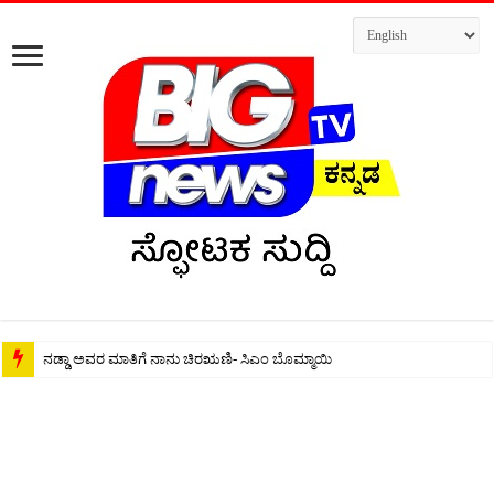
ಕಾಂಗ್ರೆಸ್ ನವರು ಅಧಿಕಾರದ ಮದಲಿನಲ್ಲಿ ನೂರು ವರ್ಷದ ಸಂಸ್ಕೃತಿಯನ್ನು ಗಾಳಿಗೆ ತೂರಿದ್ದ