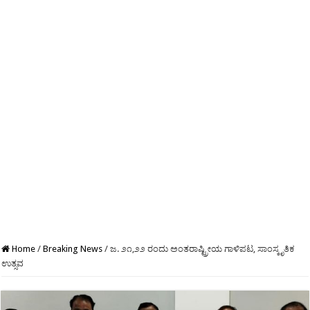
Home
/
Breaking News
/
ಜ. ೨೧,೨೨ ರಂದು ಅಂತರಾಷ್ಟ್ರೀಯ ಗಾಳಿಪಟ, ಸಾಂಸ್ಕೃತಿಕ
ಉತ್ಸವ