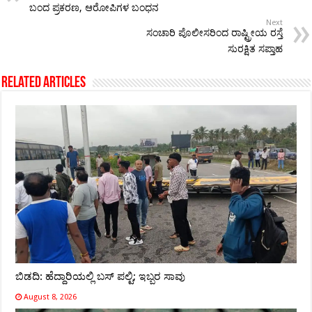
ಬಂದ ಪ್ರಕರಣ, ಆರೋಪಿಗಳ ಬಂಧನ
Next
ಸಂಚಾರಿ ಪೊಲೀಸರಿಂದ ರಾಷ್ಟ್ರೀಯ ರಸ್ತೆ
ಸುರಕ್ಷಿತ ಸಪ್ತಾಹ
Related Articles
ಬಿಡದಿ: ಹೆದ್ದಾರಿಯಲ್ಲಿ ಬಸ್ ಪಲ್ಟಿ; ಇಬ್ಬರ ಸಾವು
August 8, 2026