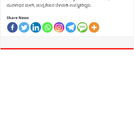
ಮುರಳೀಧರ ಮಳಗಿ, ಚಂದ್ರಶೇಖರ ಬೆಳವಾಡಿ ಉಪಸ್ಥಿತರಿದ್ದರು.
Share News