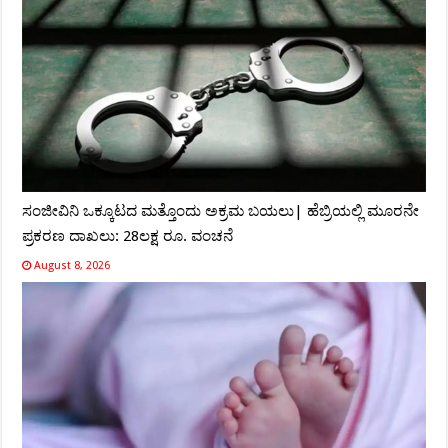
ಸಂಜೀವಿನಿ ಒಕ್ಕೂಟದ ಮತ್ತೊಂದು ಅಕ್ರಮ ಬಯಲು| ಹೆಬ್ರಿಯಲ್ಲಿ ಮೂರನೇ
ಪ್ರಕರಣ ದಾಖಲು: 28ಲಕ್ಷ ರೂ. ವಂಚನೆ
August 8, 2026